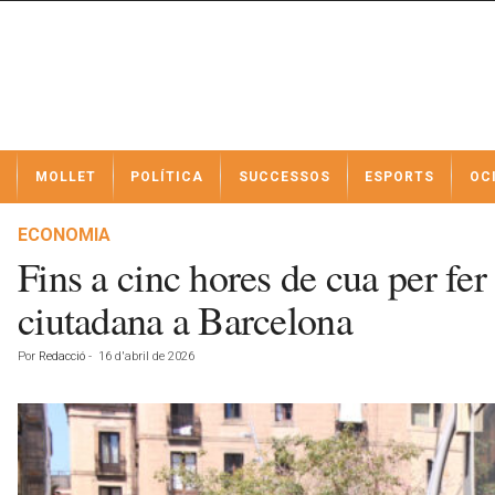
N
MOLLET
POLÍTICA
SUCCESSOS
ESPORTS
OC
o
t
í
ECONOMIA
c
Fins a cinc hores de cua per fer
i
e
ciutadana a Barcelona
s
d
Por
Redacció
-
16 d'abril de 2026
e
M
o
l
l
e