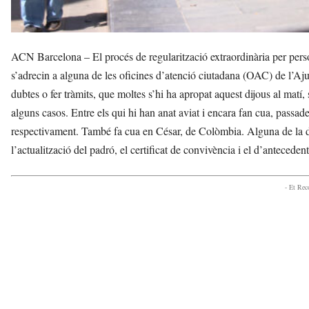
ACN Barcelona – El procés de regularització extraordinària per perso
s’adrecin a alguna de les oficines d’atenció ciutadana (OAC) de l’Aj
dubtes o fer tràmits, que moltes s’hi ha apropat aquest dijous al matí, 
alguns casos. Entre els qui hi han anat aviat i encara fan cua, passade
respectivament. També fa cua en César, de Colòmbia. Alguna de la do
l’actualització del padró, el certificat de convivència i el d’anteceden
- Et Re