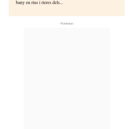
bany en rius i rieres dels...
- Publicitat -