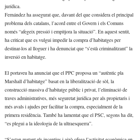
jurídica.
Fernández ha assegurat que, davant del que considera el principal
problema dels catalans, l’acord entre el Govern i els Comuns
només “afegeix pressió i empitjora la situació”. En aquest sentit,
ha criticat que es vulgui impedir la compra d’habitatges per
destinar-los al lloguer i ha denunciat que “s’està criminalitzant” la
inversió en habitatge.
El portaveu ha anunciat que el PPC proposa un “autèntic pla
Marshall d’habitatge” basat en la liberalització de sòl, la
construcció massiva d’habitatge públic i privat, l’eliminació de
traves administratives, més seguretat jurídica per als propietaris i
més avals i ajudes per facilitar la compra, especialment de la
primera residència. També ha lamentat que el PSC, segons ha dit,
“es plegui a la ideologia de la ultraesquerra”.
“S’estan matant els incentius i això ofega l’activitat econòmica en