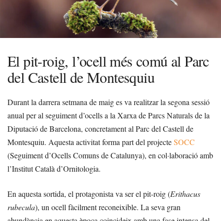
El pit-roig, l’ocell més comú al Parc
del Castell de Montesquiu
Durant la darrera setmana de maig es va realitzar la segona sessió
anual per al seguiment d’ocells a la Xarxa de Parcs Naturals de la
Diputació de Barcelona, concretament al Parc del Castell de
Montesquiu. Aquesta activitat forma part del projecte
SOCC
(Seguiment d’Ocells Comuns de Catalunya), en col·laboració amb
l’Institut Català d’Ornitologia.
En aquesta sortida, el protagonista va ser el pit-roig (
Erithacus
rubecula
), un ocell fàcilment reconeixible. La seva gran
abundància en aquesta època coincideix amb una fase intensa del