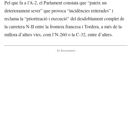
Pel que fa a l’A-2, el Parlament constata que “pateix un
deteriorament sever” que provoca “incidències reiterades” i
reclama la “priorització i execució” del desdoblament complet de
la carretera N-II entre la frontera francesa i Tordera, a més de la
millora d’altres vies, com l’N-260 o la C-32, entre d’altres.
- Et Recomanem -