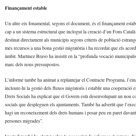
Finançament estable
Un altre eix fonamental, segons el document, és el finançament estab
cap a un sistema estructural que inclogui la creació d’un Fons Català 
destinat directament als municipis segons criteris de població estrange
més recursos a una bona gestió migratòria i ha recordat que els acor
àmbit. Martínez Bravo ha insistit en la “profunda vocació municipalis
marc dels nous pressupostos.
L’informe també ha animat a replantejar el Contracte Programa, l’eina 
incloure-hi la gestió dels fluxos migratoris i establir una cooperació 
Drets Socials ha explicat que el Govern està desenvolupant un nou co
socials que despleguen els ajuntaments. També ha advertit que l’execut
hagi un reconeixement dels drets humans i posar peu en paret davant 
persones migrades”.