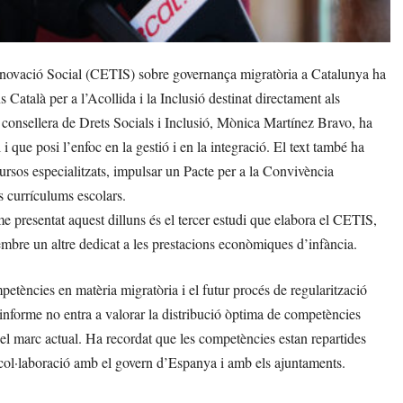
nnovació Social (CETIS) sobre governança migratòria a Catalunya ha
atalà per a l’Acollida i la Inclusió destinat directament als
La consellera de Drets Socials i Inclusió, Mònica Martínez Bravo, ha
i que posi l’enfoc en la gestió i en la integració. El text també ha
rsos especialitzats, impulsar un Pacte per a la Convivència
ls currículums escolars.
me presentat aquest dilluns és el tercer estudi que elabora el CETIS,
embre un altre dedicat a les prestacions econòmiques d’infància.
etències en matèria migratòria i el futur procés de regularització
l’informe no entra a valorar la distribució òptima de competències
 el marc actual. Ha recordat que les competències estan repartides
 la col·laboració amb el govern d’Espanya i amb els ajuntaments.