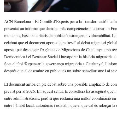
ACN Barcelona – El Comitè d’Experts per a la Transformació i la I
presentat un informe que demana més competències i la crear un Fons C
municipis, basat en criteris de població estrangera i vulnerabilitat. 
celebrat que el document aporto “aire fresc” al debat migratori global 
apostat per desplegar l’Agència de Migracions de Catalunya amb recu
Democràtica i el Benestar Social i incorporar la història migratòria a
Sota el títol ‘Repensar la governança migratòria a Catalunya’, l’infor
després que al desembre en publiqués un sobre sensellarisme i al set
El document arriba en ple debat sobre una possible ampliació de comp
previst per al 2026. En aquest sentit, la consellera ha assegurat que 
entre administracions, però sí que reclama una millor coordinació en
entre l’àmbit local, autonòmic i estatal, i que el que cal és reforçar