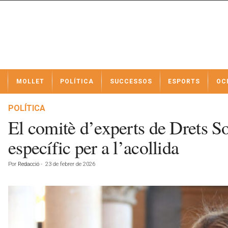
N
MOLLET
POLÍTICA
SUCCESSOS
ESPORTS
OC
o
t
í
POLÍTICA
c
El comitè d’experts de Drets S
i
e
específic per a l’acollida
s
d
Por
Redacció
-
23 de febrer de 2026
e
M
o
l
l
e