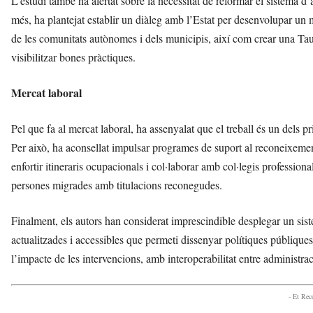
L’estudi també ha alertat sobre la necessitat de reformar el sistema d
més, ha plantejat establir un diàleg amb l’Estat per desenvolupar un
de les comunitats autònomes i dels municipis, així com crear una Taula
visibilitzar bones pràctiques.
Mercat laboral
Pel que fa al mercat laboral, ha assenyalat que el treball és un dels pr
Per això, ha aconsellat impulsar programes de suport al reconeixemen
enfortir itineraris ocupacionals i col·laborar amb col·legis professiona
persones migrades amb titulacions reconegudes.
Finalment, els autors han considerat imprescindible desplegar un sist
actualitzades i accessibles que permeti dissenyar polítiques públiques aj
l’impacte de les intervencions, amb interoperabilitat entre administracio
- Et Re