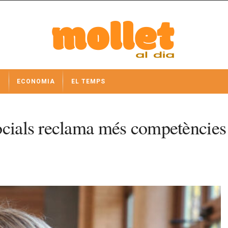
I
ECONOMIA
EL TEMPS
ocials reclama més competències