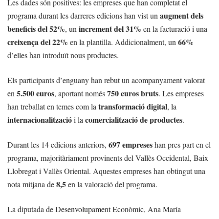
Les dades són positives: les empreses que han completat el
augment dels
programa durant les darreres edicions han vist un
beneficis del 52%
increment del 31%
, un
en la facturació i una
creixença del 22%
66%
en la plantilla. Addicionalment, un
d’elles han introduït nous productes.
Els participants d’enguany han rebut un acompanyament valorat
5.500 euros
750 euros bruts
en
, aportant només
. Les empreses
transformació digital
han treballat en temes com la
, la
internacionalització
comercialització de productes
i la
.
697 empreses
Durant les 14 edicions anteriors,
han pres part en el
programa, majoritàriament provinents del Vallès Occidental, Baix
Llobregat i Vallès Oriental. Aquestes empreses han obtingut una
8,5
nota mitjana de
en la valoració del programa.
La diputada de Desenvolupament Econòmic, Ana María