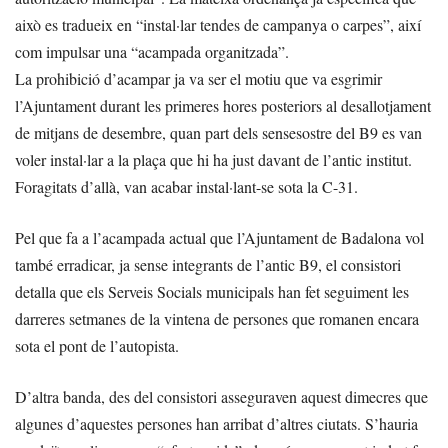
això es tradueix en “instal·lar tendes de campanya o carpes”, així
com impulsar una “acampada organitzada”.
La prohibició d’acampar ja va ser el motiu que va esgrimir
l’Ajuntament durant les primeres hores posteriors al desallotjament
de mitjans de desembre, quan part dels sensesostre del B9 es van
voler instal·lar a la plaça que hi ha just davant de l’antic institut.
Foragitats d’allà, van acabar instal·lant-se sota la C-31.
Pel que fa a l’acampada actual que l’Ajuntament de Badalona vol
també erradicar, ja sense integrants de l’antic B9, el consistori
detalla que els Serveis Socials municipals han fet seguiment les
darreres setmanes de la vintena de persones que romanen encara
sota el pont de l’autopista.
D’altra banda, des del consistori asseguraven aquest dimecres que
algunes d’aquestes persones han arribat d’altres ciutats. S’hauria