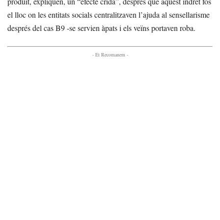
produït, expliquen, un “efecte crida”, després que aquest indret fos
el lloc on les entitats socials centralitzaven l’ajuda al sensellarisme
després del cas B9 -se servien àpats i els veïns portaven roba.
- Et Recomanem -