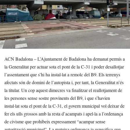
ACN Badalona – L’Ajuntament de Badalona ha demanat permís a
la Generalitat per actuar sota el pont de la C-31 i poder desallotjar
l’assentament que s’hi ha instal·lat a remolc del B9. Els terrenys
afectats són de domini de l’autopista i, per tant, la Generalitat n’és
la titular. Un cop aquest dimecres va finalitzar el reallotjament de
les persones sense sostre provinents del B9, i que s’havien
instal·lat sota el pont de la C-31, el govern municipal vol deixar de
fer els ulls grossos amb la resta d’acampats i apel·la a l’ordenança
de civisme que prohibeix expressament “acampar sense
autorització municipal”. La mateixa ordenança ja especifica que