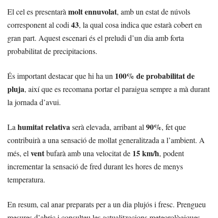
molt ennuvolat
El cel es presentarà
, amb un estat de núvols
43
corresponent al codi
, la qual cosa indica que estarà cobert en
gran part. Aquest escenari és el preludi d’un dia amb forta
probabilitat de precipitacions.
100% de probabilitat de
És important destacar que hi ha un
pluja
, així que es recomana portar el paraigua sempre a mà durant
la jornada d’avui.
humitat relativa
90%
La
serà elevada, arribant al
, fet que
contribuirà a una sensació de mollat generalitzada a l’ambient. A
vent
15 km/h
més, el
bufarà amb una velocitat de
, podent
incrementar la sensació de fred durant les hores de menys
temperatura.
En resum, cal anar preparats per a un dia plujós i fresc. Prengueu
mesures d’abric i consulteu les actualitzacions meteorològiques